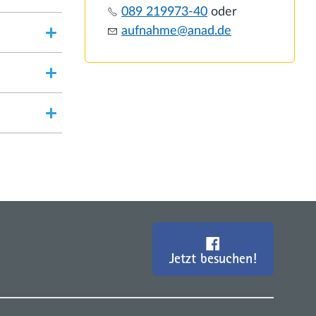
089 219973-40
oder
fn
hm
n
d
d
Jetzt besuchen!