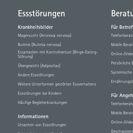
Essstörungen
Berat
Krankheitsbilder
Für Betro
Magersucht (Anorexia nervosa)
Telefonbera
Bulimie (Bulimia nervosa)
Mobile Bera
Essattacken mit Kontrollverlust (Binge-Eating-
Online-/Vid
Störung)
Persönliche 
Übergewicht (Adipositas)
Systemische
Andere Essstörungen
Ernährungs
Weitere Unterformen gestörten Essverhaltens
Essstörungen bei Kindern
Für Angeh
Häufige Begleiterkrankungen
Telefonbera
Mobile Bera
Informationen
Online-/Vid
Ursachen von Essstörungen
Geschwister