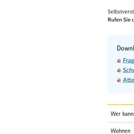
Selbstvers
Rufen Sie u
Down
Fra
Sch
Att
Wer kann
Wohnen