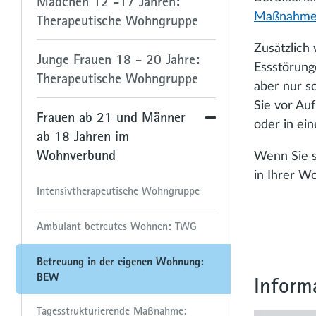
Mädchen 12 -17 Jahren:
Maßnahm
Therapeutische Wohngruppe
Zusätzlich
Junge Frauen 18 - 20 Jahre:
Essstörunge
Therapeutische Wohngruppe
aber nur s
Sie vor Au
Frauen ab 21 und Männer
oder in ei
ab 18 Jahren im
Wohnverbund
Wenn Sie s
in Ihrer W
Intensivtherapeutische Wohngruppe
Ambulant betreutes Wohnen: TWG
Betreuung in der eigenen Wohnung:
BEW
Inform
Tagesstrukturierende Maßnahme: