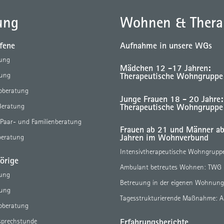
ung
Wohnen & Thera
ffene
Aufnahme in unsere WGs
tung
Mädchen 12 -17 Jahren:
Therapeutische Wohngruppe
tung
eoberatung
Junge Frauen 18 - 20 Jahre:
Therapeutische Wohngruppe
Beratung
 Paar- und Familienberatung
Frauen ab 21 und Männer a
Jahren im Wohnverbund
beratung
Intensivtherapeutische Wohngrupp
örige
Ambulant betreutes Wohnen: TWG
tung
Betreuung in der eigenen Wohnun
tung
Tagesstrukturierende Maßnahme: 
eoberatung
Erfahrungsberichte
sprechstunde