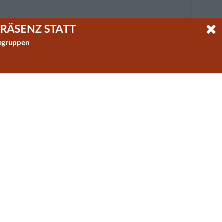
RÄSENZ STATT
um Essstörungen
ngruppen
 Oberbayern e.V.
eichen:
0 Uhr
ngen