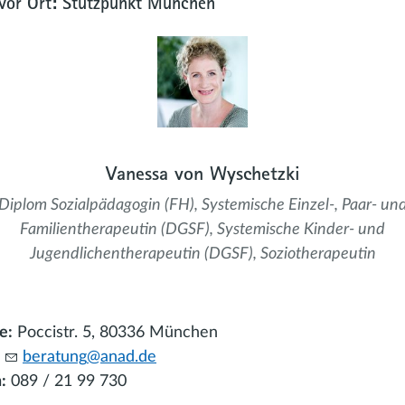
or Ort: Stützpunkt München
Vanessa von Wyschetzki
Diplom Sozialpädagogin (FH), Systemische Einzel-, Paar- un
Familientherapeutin (DGSF), Systemische Kinder- und
Jugendlichentherapeutin (DGSF), Soziotherapeutin
e:
Poccistr. 5, 80336 München
:
b
r
t
ng
n
d
d
:
089 / 21 99 730