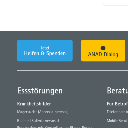
Jetzt
Helfen & Spenden
ANAD Dialog
Essstörungen
Berat
Krankheitsbilder
Für Betro
Magersucht (Anorexia nervosa)
Telefonbera
Bulimie (Bulimia nervosa)
Mobile Bera
Essattacken mit Kontrollverlust (Binge-Eating-