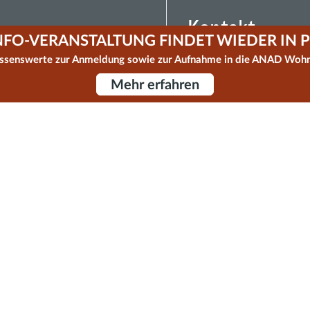
Kontakt
NFO-VERANSTALTUNG FINDET WIEDER IN P
ANAD® Versorgungszentr
issenswerte zur Anmeldung sowie zur Aufnahme in die ANAD Woh
des AWO Bezirksverbands
Mehr erfahren
Poccistr. 5
80336 München
Tel.:
089 / 219973 - 0
Fax:
089 / 219973 - 23
ANAD-
nf
w
-
bb
d
Telefonisch sind wir zu err
Mo. bis Do. 08:30 – 16:0
Fr. 08:30 – 15:00 Uhr
Presse & Medien
Datenschutz
Datenschutzeinstellu