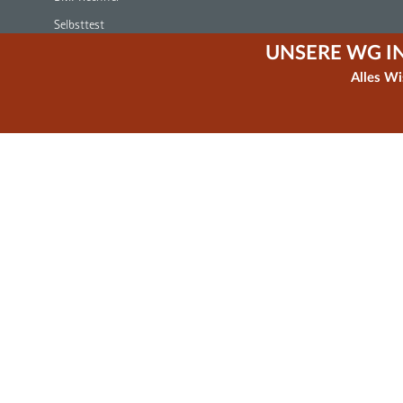
Selbsttest
UNSERE WG I
Adressverzeichnis
Alles W
Literatur und Filme
Links
Downloadbereich