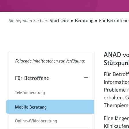
Startseite
Beratung
Für Betroffene
ANAD vor
Stützpun
Für Betrof
Für Betroffene
Informatio
Probleme m
Telefonberatung
erhalten. 
Therapiemö
Mobile Beratung
Eine länge
Online-/Videoberatung
Klinikaufen