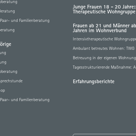
eoberatung
Junge Frauen 18 - 20 Jahre:
Therapeutische Wohngruppe
Beratung
 Paar- und Familienberatung
Frauen ab 21 und Männer a
Jahren im Wohnverbund
beratung
Intensivtherapeutische Wohngrupp
örige
Ambulant betreutes Wohnen: TWG
tung
Betreuung in der eigenen Wohnun
tung
Tagesstrukturierende Maßnahme: 
eoberatung
Erfahrungsberichte
sprechstunde
hop
 Paar- und Familienberatung