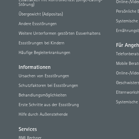
Online-/Vid
Störung)
Persönliche 
Übergewicht (Adipositas)
Systemische
Andere Essstörungen
Ernährungs
Weitere Unterformen gestörten Essverhaltens
Essstörungen bei Kindern
Für Angeh
Häufige Begleiterkrankungen
Telefonbera
Mobile Bera
Informationen
Online-/Vid
Ursachen von Essstörungen
Geschwister
Schutzfaktoren bei Essstörungen
Elternworks
Behandlungsmöglichkeiten
Systemische
Erste Schritte aus der Essstörung
Hilfe durch Außenstehende
Services
BMI Rechner