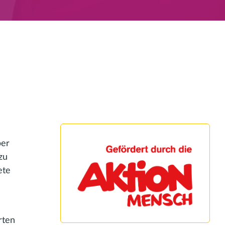
ber
zu
ete
rten