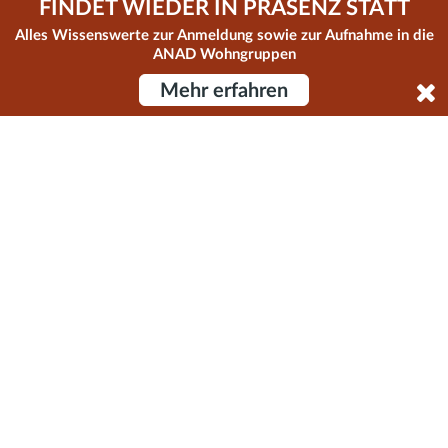
FINDET WIEDER IN PRÄSENZ STATT
Alles Wissenswerte zur Anmeldung sowie zur Aufnahme in die
ANAD® Therapeutische Wohngruppen
ANAD Wohngruppen
Mehr erfahren
30 Jahre ANAD® e.V.
Unterstützer & Kooperationen
Helfen & Spenden
Kontakt
ANAD® Versorgungszentrum Essstörungen
des AWO Bezirksverbands Oberbayern e.V.
Poccistr. 5
80336 München
Tel.:
089 / 219973 - 0