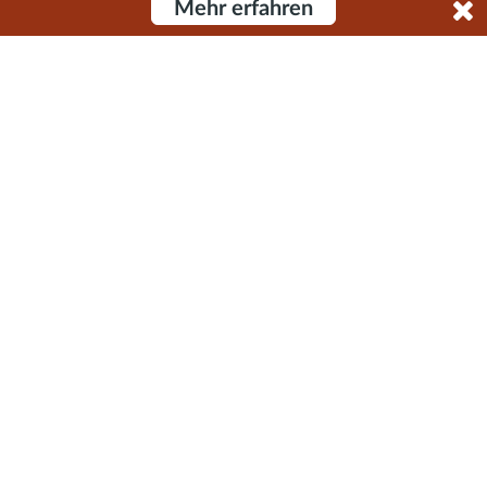
Mehr erfahren
BMI Rechner
Selbsttest
Adressverzeichnis
Literatur und Filme
Links
Downloadbereich
Beratung
Für Betroffene
Telefonberatung
Mobile Beratung
Online-/Videoberatung
Persönliche Beratung