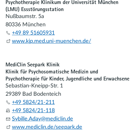
Psychotherapie Klinikum der Universität München
(LMU) Essstörungsstation
Nußbaumstr. 5a
80336 München
+49 89 51605931
www.kjp.med.uni-muenchen.de/
MediClin Seepark Klinik
Klinik für Psychosomatische Medizin und
Psychotherapie für Kinder, Jugendliche und Erwachsene
Sebastian-Kneipp-Str. 1
29389 Bad Bodenteich
+49 5824/21-211
+49 5824/21-118
Syb
ll
Ad
y
m
d
cl
n
d
www.mediclin.de/seepark.de