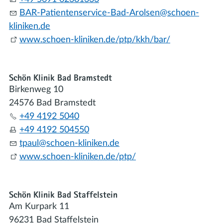
BAR-P
t
nt
ns
rv
c
-B
d-Ar
ls
n
sch
n-
kl
n
k
n
d
www.schoen-kliniken.de/ptp/kkh/bar/
Schön Klinik Bad Bramstedt
Birkenweg 10
24576 Bad Bramstedt
+49 4192 5040
+49 4192 504550
tp
l
sch
n-kl
n
k
n
d
www.schoen-kliniken.de/ptp/
Schön Klinik Bad Staffelstein
Am Kurpark 11
96231 Bad Staffelstein