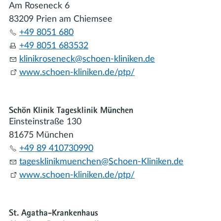
Am Roseneck 6
83209 Prien am Chiemsee
+49 8051 680
+49 8051 683532
kl
n
kr
s
n
ck
sch
n-kl
n
k
n
d
www.schoen-kliniken.de/ptp/
Schön Klinik Tagesklinik München
Einsteinstraße 130
81675 München
+49 89 410730990
t
g
skl
n
km
nch
n
Sch
n-Kl
n
k
n
d
www.schoen-kliniken.de/ptp/
St. Agatha-Krankenhaus