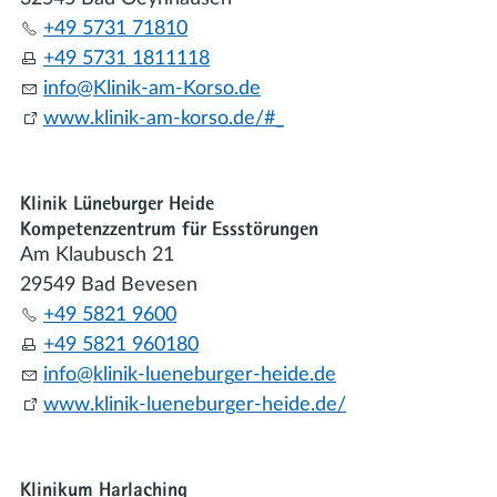
+49 5731 71810
+49 5731 1811118
nf
Kl
n
k-
m-K
rs
d
www.klinik-am-korso.de/#_
Klinik Lüneburger Heide
Kompetenzzentrum für Essstörungen
Am Klaubusch 21
29549 Bad Bevesen
+49 5821 9600
+49 5821 960180
nf
kl
n
k-l
n
b
rg
r-h
d
d
www.klinik-lueneburger-heide.de/
Klinikum Harlaching