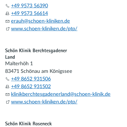
+49 9573 56390
+49 9573 56614
r
h
sch
n-kl
n
k
n
d
www.schoen-kliniken.de/ptp/
Schön Klinik Berchtesgadener
Land
Malterhöh 1
83471 Schönau am Königssee
+49 8652 931506
+49 8652 931502
kl
n
kb
rcht
sg
d
n
rl
nd
sch
n-kl
n
k
d
www.schoen-kliniken.de/ptp/
Schön Klinik Roseneck