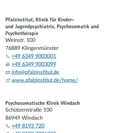
Pfalzinstitut, Klinik für Kinder-
und Jugendpsychiatrie, Psychosomatik und
Psychotherapie
Weinstr. 100
76889 Klingenmünster
+49 6349 9003001
+49 6349 9003099
nf
pf
lz
nst
t
t
d
www.pfalzinstitut.de/home/
Psychosomatische Klinik Windach
Schützenstraße 100
86949 Windach
+49 8193 720