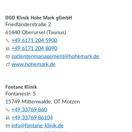
DGD Klinik Hohe Mark gGmbH
Friedländerstraße 2
61440 Oberursel (Taunus)
+49 6171 204 5900
+49 6171 204 8090
p
t
nt
nm
n
g
m
nt
h
h
m
rk
d
www.hohemark.de
Fontane Klinik
Fontanestr. 5
15749 Mittenwalde, OT Motzen
+49 33769 860
+49 33769 86104
nf
f
nt
n
-kl
n
k
d