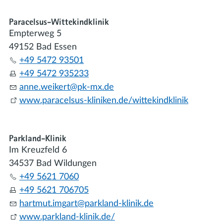
Paracelsus-Wittekindklinik
Empterweg 5
49152 Bad Essen
+49 5472 93501
+49 5472 935233
nn
w
k
rt
pk-mx
d
www.paracelsus-kliniken.de/wittekindklinik
Parkland-Klinik
Im Kreuzfeld 6
34537 Bad Wildungen
+49 5621 7060
+49 5621 706705
h
rtm
t
mg
rt
p
rkl
nd-kl
n
k
d
www.parkland-klinik.de/