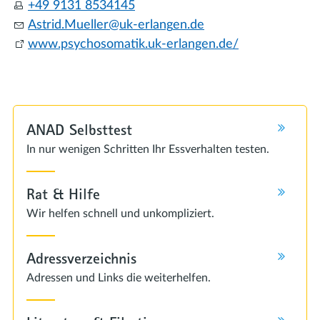
+49 9131 8534145
Astr
d
M
ll
r
k-
rl
ng
n
d
www.psychosomatik.uk-erlangen.de/
ANAD Selbsttest
In nur wenigen Schritten Ihr Essverhalten testen.
Rat & Hilfe
Wir helfen schnell und unkompliziert.
Adressverzeichnis
Adressen und Links die weiterhelfen.