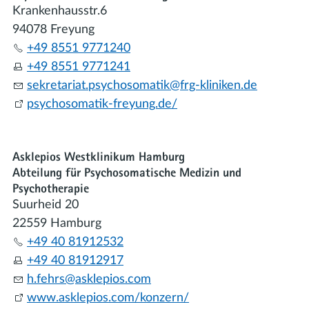
Krankenhausstr.6
94078 Freyung
+49 8551 9771240
+49 8551 9771241
s
kr
t
r
t
psych
s
m
t
k
frg-kl
n
k
n
d
psychosomatik-freyung.de/
Asklepios Westklinikum Hamburg
Abteilung für Psychosomatische Medizin und
Psychotherapie
Suurheid 20
22559 Hamburg
+49 40 81912532
+49 40 81912917
h
f
hrs
skl
p
s
c
m
www.asklepios.com/konzern/