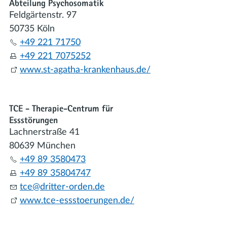
Abteilung Psychosomatik
Feldgärtenstr. 97
50735 Köln
+49 221 71750
+49 221 7075252
www.st-agatha-krankenhaus.de/
TCE - Therapie-Centrum für
Essstörungen
Lachnerstraße 41
80639 München
+49 89 3580473
+49 89 35804747
tc
dr
tt
r-
rd
n
d
www.tce-essstoerungen.de/