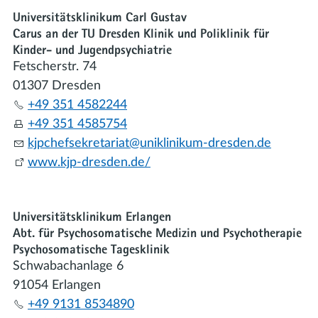
Universitätsklinikum Carl Gustav
Carus an der TU Dresden Klinik und Poliklinik für
Kinder- und Jugendpsychiatrie
Fetscherstr. 74
01307 Dresden
+49 351 4582244
+49 351 4585754
kjpch
fs
kr
t
r
t
n
kl
n
k
m-dr
sd
n
d
www.kjp-dresden.de/
Universitätsklinikum Erlangen
Abt. für Psychosomatische Medizin und Psychotherapie
Psychosomatische Tagesklinik
Schwabachanlage 6
91054 Erlangen
+49 9131 8534890