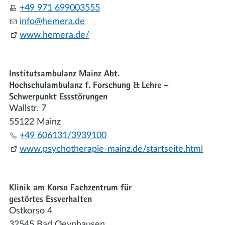
+49 971 699003555
nf
h
m
r
d
www.hemera.de/
Institutsambulanz Mainz Abt.
Hochschulambulanz f. Forschung & Lehre –
Schwerpunkt Essstörungen
Wallstr. 7
55122 Mainz
+49 606131/3939100
www.psychotherapie-mainz.de/startseite.html
Klinik am Korso Fachzentrum für
gestörtes Essverhalten
Ostkorso 4
32545 Bad Oeynhausen