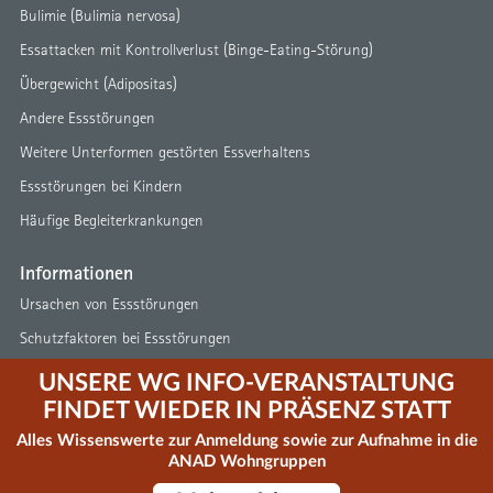
Bulimie (Bulimia nervosa)
Essattacken mit Kontrollverlust (Binge-Eating-Störung)
Übergewicht (Adipositas)
Andere Essstörungen
Weitere Unterformen gestörten Essverhaltens
Essstörungen bei Kindern
Häufige Begleiterkrankungen
Informationen
Ursachen von Essstörungen
Schutzfaktoren bei Essstörungen
Behandlungsmöglichkeiten
UNSERE WG INFO-VERANSTALTUNG
Erste Schritte aus der Essstörung
FINDET WIEDER IN PRÄSENZ STATT
Hilfe durch Außenstehende
Alles Wissenswerte zur Anmeldung sowie zur Aufnahme in die
ANAD Wohngruppen
Services