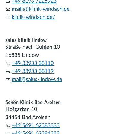
+49 8193 7225923
mail(at)klinik-windach.de
klinik-windach.de/
salus klinik lindow
Straße nach Gühlen 10
16835 Lindow
+49 33933 88110
+49 33933 88119
m
l
s
l
s-l
nd
w
d
Schön Klinik Bad Arolsen
Hofgarten 10
34454 Bad Arolsen
+49 5691 62383333
+49 5691 62381333