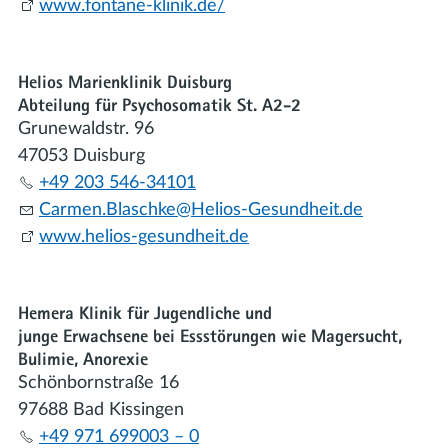
www.fontane-klinik.de/
Helios Marienklinik Duisburg
Abteilung für Psychosomatik St. A2-2
Grunewaldstr. 96
47053 Duisburg
+49 203 546-34101
C
rm
n
Bl
schk
H
l
s-G
s
ndh
t
d
www.helios-gesundheit.de
Hemera Klinik für Jugendliche und
junge Erwachsene bei Essstörungen wie Magersucht,
Bulimie, Anorexie
Schönbornstraße 16
97688 Bad Kissingen
+49 971 699003 – 0