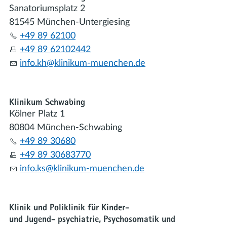
Sanatoriumsplatz 2
81545 München-Untergiesing
+49 89 62100
+49 89 62102442
nf
kh
kl
n
k
m-m
nch
n
d
Klinikum Schwabing
Kölner Platz 1
80804 München-Schwabing
+49 89 30680
+49 89 30683770
nf
ks
kl
n
k
m-m
nch
n
d
Klinik und Poliklinik für Kinder-
und Jugend- psychiatrie, Psychosomatik und