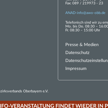
Fax:
089 / 219973 - 23
ANAD-
nf
w
-
bb
d
Telefonisch sind wir zu err
Mo. bis Do. 08:30 – 16:0
Fr. 08:30 – 15:00 Uhr
Presse & Medien
Datenschutz
Datenschutzeinstellu
Impressum
rksverbands Oberbayern e.V.
NFO-VERANSTALTUNG FINDET WIEDER IN P