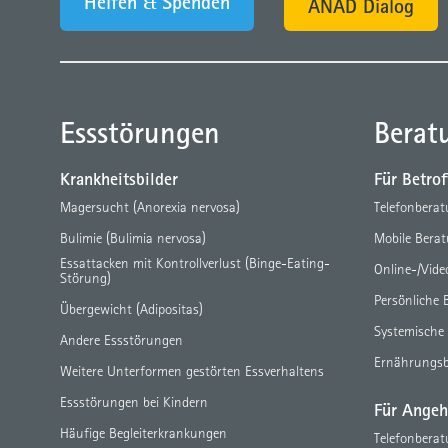
Helfen & Spenden
ANAD Dialog
Essstörungen
Berat
Krankheitsbilder
Für Betro
Magersucht (Anorexia nervosa)
Telefonbera
Bulimie (Bulimia nervosa)
Mobile Bera
Essattacken mit Kontrollverlust (Binge-Eating-
Online-/Vid
Störung)
Persönliche 
Übergewicht (Adipositas)
Systemische
Andere Essstörungen
Ernährungs
Weitere Unterformen gestörten Essverhaltens
Essstörungen bei Kindern
Für Angeh
Häufige Begleiterkrankungen
Telefonbera