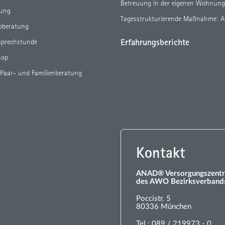
Betreuung in der eigenen Wohnun
tung
Tagesstrukturierende Maßnahme: 
eoberatung
Erfahrungsberichte
sprechstunde
hop
 Paar- und Familienberatung
Kontakt
ANAD® Versorgungszentr
des AWO Bezirksverbands
Poccistr. 5
80336 München
Tel.:
089 / 219973 - 0