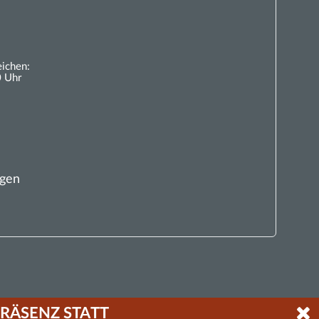
eichen:
0 Uhr
ngen
RÄSENZ STATT