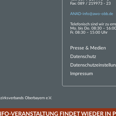
Fax:
089 / 219973 - 23
ANAD-
nf
w
-
bb
d
Telefonisch sind wir zu err
Mo. bis Do. 08:30 – 16:0
Fr. 08:30 – 15:00 Uhr
Presse & Medien
Datenschutz
Datenschutzeinstellu
Impressum
rksverbands Oberbayern e.V.
NFO-VERANSTALTUNG FINDET WIEDER IN P