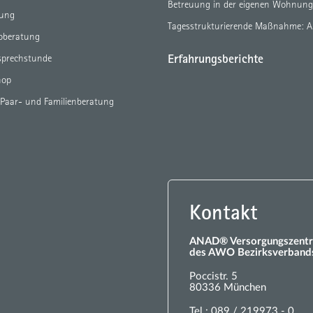
Betreuung in der eigenen Wohnun
tung
Tagesstrukturierende Maßnahme: 
eoberatung
Erfahrungsberichte
sprechstunde
hop
 Paar- und Familienberatung
Kontakt
ANAD® Versorgungszentr
des AWO Bezirksverbands
Poccistr. 5
80336 München
Tel.:
089 / 219973 - 0