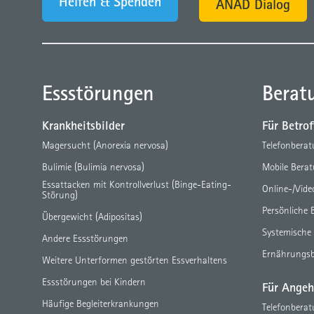
Helfen & Spenden
ANAD Dialog
Essstörungen
Berat
Krankheitsbilder
Für Betro
Magersucht (Anorexia nervosa)
Telefonbera
Bulimie (Bulimia nervosa)
Mobile Bera
Essattacken mit Kontrollverlust (Binge-Eating-
Online-/Vid
Störung)
Persönliche 
Übergewicht (Adipositas)
Systemische
Andere Essstörungen
Ernährungs
Weitere Unterformen gestörten Essverhaltens
Essstörungen bei Kindern
Für Angeh
Häufige Begleiterkrankungen
Telefonbera