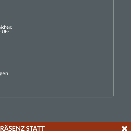
eichen:
0 Uhr
ngen
RÄSENZ STATT