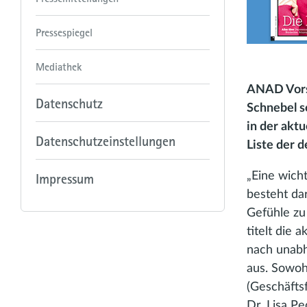
Pressespiegel
Mediathek
ANAD Vors
Datenschutz
Schnebel s
in der akt
Datenschutzeinstellungen
Liste der 
Impressum
„Eine wich
besteht da
Gefühle zu
titelt die
nach unabh
aus. Sowoh
(Geschäfts
Dr. Lisa P