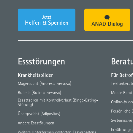
Jetzt
Helfen & Spenden
ANAD Dialog
Essstörungen
Berat
Krankheitsbilder
Für Betro
Magersucht (Anorexia nervosa)
Telefonbera
Bulimie (Bulimia nervosa)
Mobile Bera
Essattacken mit Kontrollverlust (Binge-Eating-
Online-/Vid
Störung)
Persönliche 
Übergewicht (Adipositas)
Systemische
Andere Essstörungen
Ernährungs
Weitere Unterformen gestörten Essverhaltens