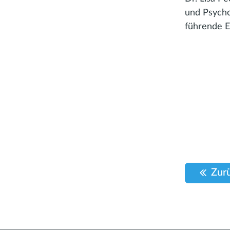
und Psycho
führende E
Zur