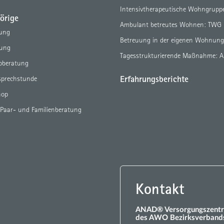
Intensivtherapeutische Wohngrupp
örige
Ambulant betreutes Wohnen: TWG
tung
Betreuung in der eigenen Wohnun
tung
Tagesstrukturierende Maßnahme: 
eoberatung
Erfahrungsberichte
sprechstunde
hop
 Paar- und Familienberatung
Kontakt
ANAD® Versorgungszentr
des AWO Bezirksverbands