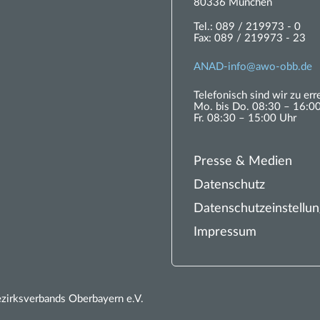
80336 München
Tel.:
089 / 219973 - 0
Fax:
089 / 219973 - 23
ANAD-
nf
w
-
bb
d
Telefonisch sind wir zu err
Mo. bis Do. 08:30 – 16:0
Fr. 08:30 – 15:00 Uhr
Presse & Medien
Datenschutz
Datenschutzeinstellu
Impressum
rksverbands Oberbayern e.V.