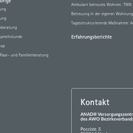
örige
Ambulant betreutes Wohnen: TWG
tung
Betreuung in der eigenen Wohnun
tung
Tagesstrukturierende Maßnahme: 
eoberatung
Erfahrungsberichte
sprechstunde
hop
 Paar- und Familienberatung
Kontakt
ANAD® Versorgungszentr
des AWO Bezirksverbands
Poccistr. 5