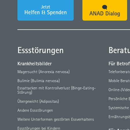
Jetzt
Helfen & Spenden
ANAD Dialog
Essstörungen
Berat
Krankheitsbilder
Für Betro
Magersucht (Anorexia nervosa)
Telefonbera
Bulimie (Bulimia nervosa)
Mobile Bera
Essattacken mit Kontrollverlust (Binge-Eating-
Online-/Vid
Störung)
Persönliche 
Übergewicht (Adipositas)
Systemische
Andere Essstörungen
Ernährungs
Weitere Unterformen gestörten Essverhaltens
Essstörungen bei Kindern