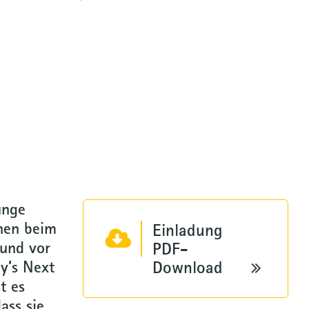
unge
nnen beim
Einladung
 und vor
PDF-
y’s Next
Download
t es
ass sie