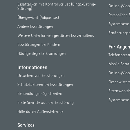
Essattacken mit Kontrollverlust (Binge-Eating-
Online-/Vid
Störung)
Persönliche 
Übergewicht (Adipositas)
Systemische
Andere Essstörungen
Ernährungs
Weitere Unterformen gestörten Essverhaltens
Essstörungen bei Kindern
Für Angeh
Häufige Begleiterkrankungen
Telefonbera
Mobile Bera
Informationen
Online-/Vid
Ursachen von Essstörungen
Geschwister
Schutzfaktoren bei Essstörungen
Elternworks
Behandlungsmöglichkeiten
Systemische
Erste Schritte aus der Essstörung
Hilfe durch Außenstehende
Services