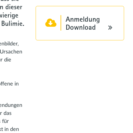
n dieser
wierige
Anmeldung
 Bulimie.
Download
nbilder,
 Ursachen
r die
ffene in
sendungen
r das
 für
t in den