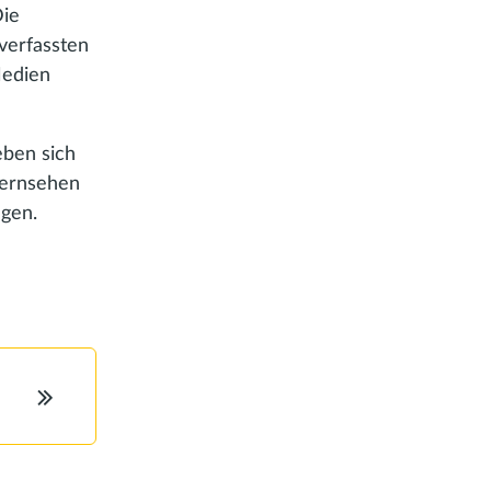
Die
verfassten
Medien
eben sich
Fernsehen
ngen.