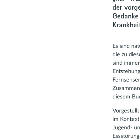
der vorg
Gedanke 
Krankhei
Es sind na
die zu die
sind immer
Entstehung
Fernsehsen
Zusammenhä
diesem Bu
Vorgestell
im Kontext 
Jugend- un
Essstörunge