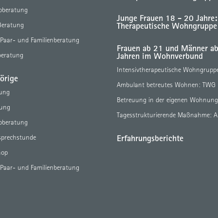
eoberatung
Junge Frauen 18 - 20 Jahre:
Therapeutische Wohngruppe
Beratung
 Paar- und Familienberatung
Frauen ab 21 und Männer a
Jahren im Wohnverbund
beratung
Intensivtherapeutische Wohngrupp
örige
Ambulant betreutes Wohnen: TWG
tung
Betreuung in der eigenen Wohnun
tung
Tagesstrukturierende Maßnahme: 
eoberatung
Erfahrungsberichte
sprechstunde
hop
 Paar- und Familienberatung